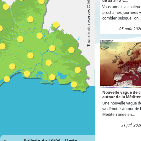
Tous droits réservés © Météo Languedoc
de 35 à 40°C...
Vous aimez la chaleur 
prochaines journées v
combler puisque l'on..
05 août 202
Nouvelle vague de c
autour de la Méditer
Une nouvelle vague d
va débuter autour de 
Méditerranée en...
31 juil. 20
Bulletin du 19/06 - Matin