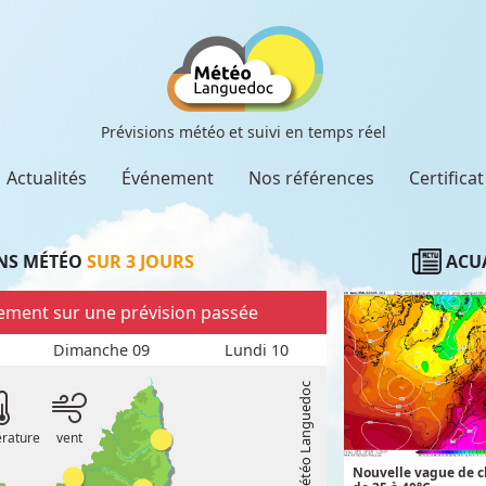
Prévisions météo et suivi en temps réel
Actualités
Événement
Nos références
Certifica
NS MÉTÉO
SUR 3 JOURS
ACUA
llement sur une prévision passée
Dimanche 09
Lundi 10
rature
vent
Nouvelle vague de ch