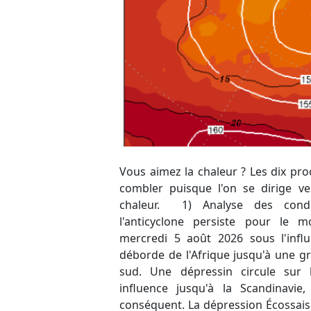
Vous aimez la chaleur ? Les dix pr
hauts-géopotentiels/hautes pres
combler puisque l'on se dirige v
évoluer de notre côté de l'Europ
chaleur. 1) Analyse des condi
environnement propice à la poursu
l'anticyclone persiste pour l
fortes chaleurs durables. Duran
mercredi 5 août 2026 sous l'influ
anomalie se présente par l'Atlantiq
déborde de l'Afrique jusqu'à une g
dynamique et ne devrait pas att
sud. Une dépressin circule sur 
qu'engendrant une petite instabilité
influence jusqu'à la Scandinavi
renforcement de l'anticyclone pou
conséquent. La dépression Écossaise