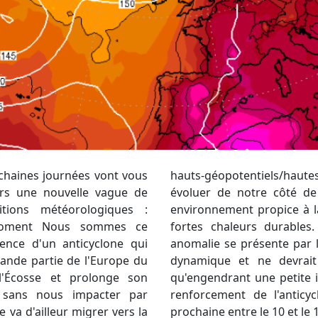
ochaines journées vont vous
sions ne va que très peu
ers une nouvelle vague de
e. On reste alors dans un
tions météorologiques :
ite du beau temps avec de
e moment Nous sommes ce
t le week-end, une petite
ence d'un anticyclone qui
ue. Elle est moribonde, peu
rande partie de l'Europe du
eindre notre région bien
l'Écosse et prolonge son
 surtout sur les reliefs. Un
e, sans nous impacter par
rrait s'opérer la semaine
 va d'ailleur migrer vers la
prochaine entre le 10 et le 