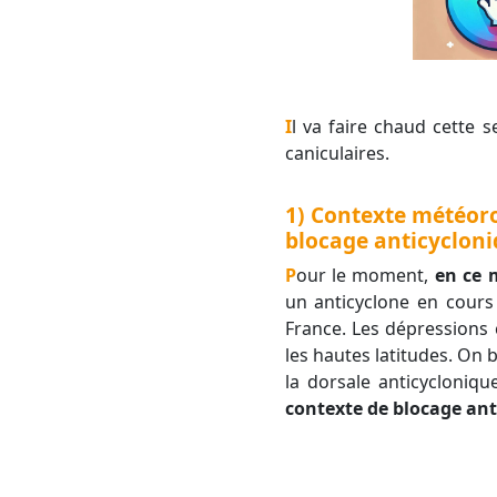
Il va faire chaud cette semaine, mais nous franchirons un cap la semaine suivante avec des températures
caniculaires.
1) Contexte météoro
blocage anticyclon
Pour le moment,
en ce 
un anticyclone en cours 
France. Les dépressions c
les hautes latitudes. On
la dorsale anticycloniq
contexte de blocage ant