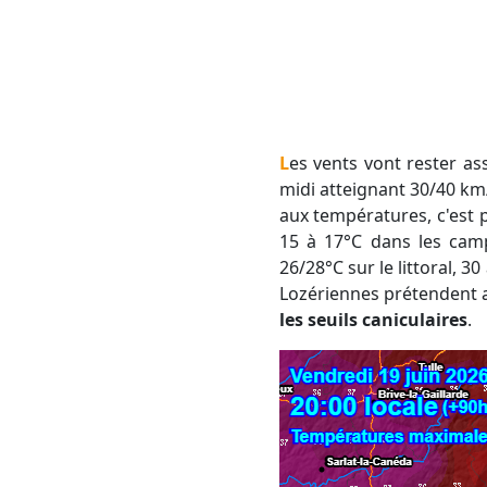
Les vents vont rester assez faibles. Ils sont à peine perceptibles le matin. Il s'agit de brises marines l'après-
midi atteignant 30/40 km/
aux températures, c'est 
15 à 17°C dans les camp
26/28°C sur le littoral, 3
Lozériennes prétendent 
les seuils caniculaires
.