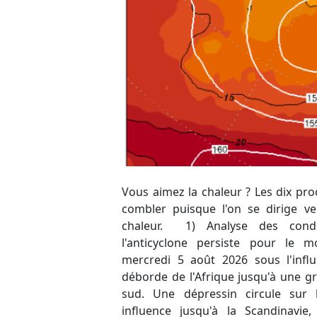
Vous aimez la chaleur ? Les dix pr
hauts-géopotentiels/hautes pres
combler puisque l'on se dirige v
évoluer de notre côté de l'Europ
chaleur. 1) Analyse des condi
environnement propice à la poursu
l'anticyclone persiste pour l
fortes chaleurs durables. Duran
mercredi 5 août 2026 sous l'influ
anomalie se présente par l'Atlantiq
déborde de l'Afrique jusqu'à une g
dynamique et ne devrait pas att
sud. Une dépressin circule sur 
qu'engendrant une petite instabilité
influence jusqu'à la Scandinavi
renforcement de l'anticyclone pou