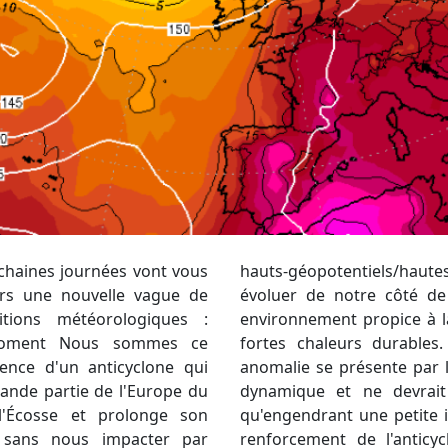
ochaines journées vont vous
sions ne va que très peu
ers une nouvelle vague de
e. On reste alors dans un
tions météorologiques :
ite du beau temps avec de
e moment Nous sommes ce
t le week-end, une petite
ence d'un anticyclone qui
ue. Elle est moribonde, peu
rande partie de l'Europe du
eindre notre région bien
l'Écosse et prolonge son
 surtout sur les reliefs. Un
e, sans nous impacter par
rrait s'opérer la semaine