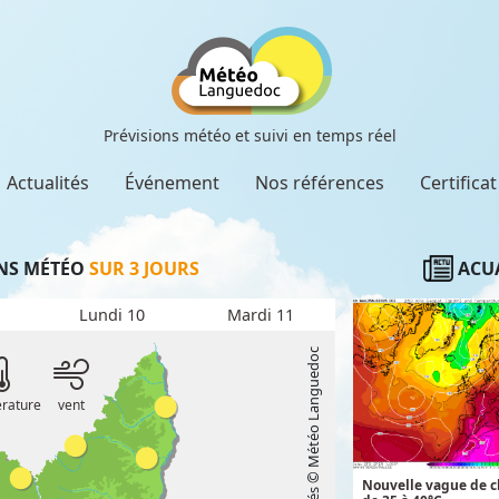
Prévisions météo et suivi en temps réel
Actualités
Événement
Nos références
Certifica
NS MÉTÉO
SUR 3 JOURS
ACUA
Lundi 10
Mardi 11
Tous droits réservés © Météo Languedoc
rature
vent
Nouvelle vague de ch