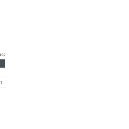
C
8:20
1