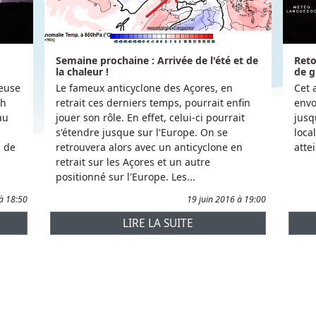
Semaine prochaine : Arrivée de l'été et de
Reto
la chaleur !
de g
euse
Le fameux anticyclone des Açores, en
Cet 
4h
retrait ces derniers temps, pourrait enfin
envo
au
jouer son rôle. En effet, celui-ci pourrait
jusq
s'étendre jusque sur l'Europe. On se
loca
s de
retrouvera alors avec un anticyclone en
atte
retrait sur les Açores et un autre
positionné sur l'Europe. Les...
 à 18:50
19 juin 2016 à 19:00
LIRE LA SUITE