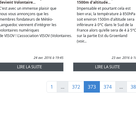
devient Volontaire...
1500m d'altitude...
C'est avec un immense plaisir que
Impensable et pourtant cela est
nous vous annonçons que les
bien vrai, la température à 850hPa
membres fondateurs de Météo-
soit environ 1500m d'altitude sera
Languedoc viennent d'intégrer les
inférieure à 0°C dans le Sud de la
volontaires numériques
France alors qu'elle sera de 4 à 5°
de VISOV ! L’association VISOV (Volontaires...
sur la partie Est du Groenland
(voir...
24 avr. 2016 à 19:45
23 avr. 2016 à 1
LIRE LA SUITE
LIRE LA SUITE
1
...
372
373
374
...
38