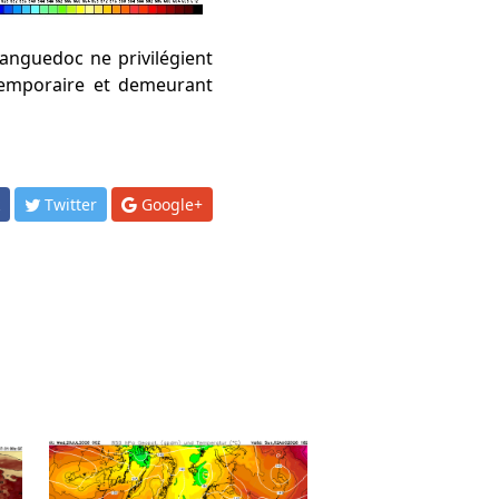
anguedoc ne privilégient
 temporaire et demeurant
k
Twitter
Google+