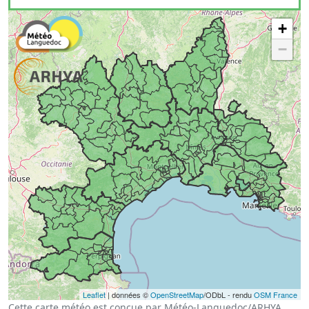
+
−
Leaflet
| données ©
OpenStreetMap
/ODbL - rendu
OSM France
Cette carte météo est conçue par Météo-Languedoc/ARHYA