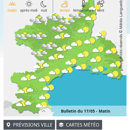
Tous droits réservés © Météo Languedoc
matin
après-midi
nuit
temps
température
vent
Bulletin du 17/05 - Matin
PRÉVISIONS VILLE
CARTES MÉTÉO