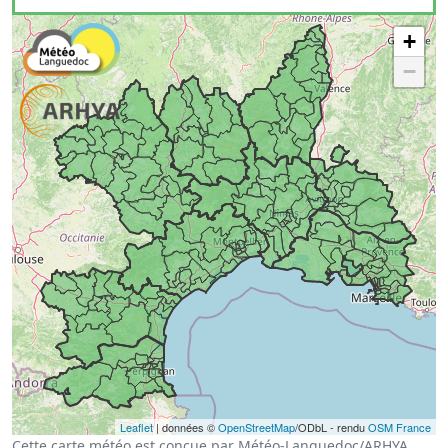
+
−
Leaflet
| données ©
OpenStreetMap
/ODbL - rendu
OSM France
Cette carte météo est conçue par Météo-Languedoc/ARHYA