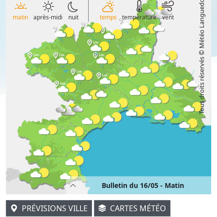
Tous droits réservés © Météo Languedoc
matin
après-midi
nuit
temps
température
vent
Bulletin du 16/05 - Matin
PRÉVISIONS VILLE
CARTES MÉTÉO