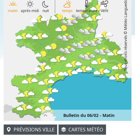
Tous droits réservés © Météo Languedoc
matin
après-midi
nuit
temps
température
vent
Bulletin du 06/02 - Matin
PRÉVISIONS VILLE
CARTES MÉTÉO