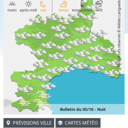
Tous droits réservés © Météo Languedoc
matin
après-midi
nuit
temps
température
vent
Bulletin du 05/10 - Nuit
PRÉVISIONS VILLE
CARTES MÉTÉO