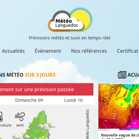
Prévisions météo et suivi en temps réel
Actualités
Événement
Nos références
Certifica
NS MÉTÉO
SUR 3 JOURS
ACUA
llement sur une prévision passée
Dimanche 09
Lundi 10
rature
vent
Nouvelle vague de ch