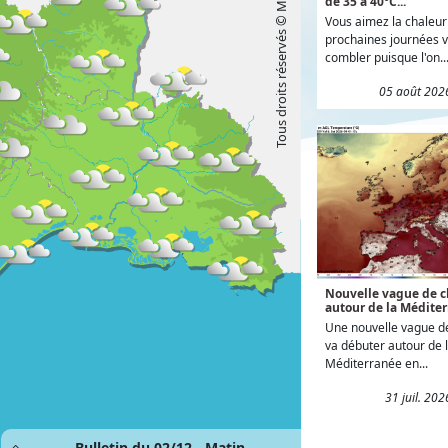
Tous droits réservés © Météo Languedoc
de 35 à 40°C...
Vous aimez la chaleur 
prochaines journées v
combler puisque l'on..
05 août 202
Nouvelle vague de c
autour de la Méditer
Une nouvelle vague d
va débuter autour de 
Méditerranée en...
31 juil. 20
Bulletin du 02/12 - Matin