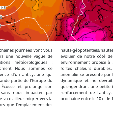
ochaines journées vont vous
sions ne va que très peu
ers une nouvelle vague de
e. On reste alors dans un
tions météorologiques :
ite du beau temps avec de
e moment Nous sommes ce
t le week-end, une petite
ence d'un anticyclone qui
ue. Elle est moribonde, peu
rande partie de l'Europe du
eindre notre région bien
l'Écosse et prolonge son
 surtout sur les reliefs. Un
e, sans nous impacter par
rrait s'opérer la semaine
 va d'ailleur migrer vers la
prochaine entre le 10 et le 
lors que l'emplacement des