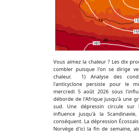
Vous aimez la chaleur ? Les dix pr
hauts-géopotentiels/hautes pres
combler puisque l'on se dirige v
évoluer de notre côté de l'Europ
chaleur. 1) Analyse des condi
environnement propice à la poursu
l'anticyclone persiste pour l
fortes chaleurs durables. Duran
mercredi 5 août 2026 sous l'influ
anomalie se présente par l'Atlantiq
déborde de l'Afrique jusqu'à une g
dynamique et ne devrait pas att
sud. Une dépressin circule sur 
qu'engendrant une petite instabilité
influence jusqu'à la Scandinavi
renforcement de l'anticyclone pou
conséquent. La dépression Écossaise
Norvège d'ici la fin de semaine, a