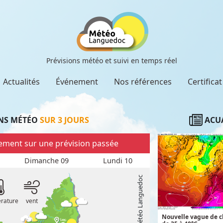
Prévisions météo et suivi en temps réel
Actualités
Événement
Nos références
Certifica
NS MÉTÉO
SUR 3 JOURS
ACUA
llement sur une prévision passée
Dimanche 09
Lundi 10
rature
vent
Nouvelle vague de ch