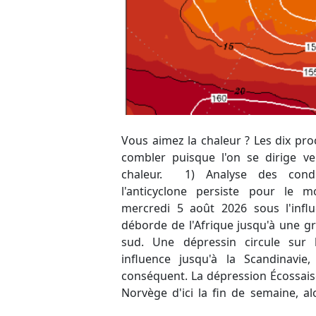
Vous aimez la chaleur ? Les dix pr
hauts-géopotentiels/hautes pres
combler puisque l'on se dirige v
évoluer de notre côté de l'Europ
chaleur. 1) Analyse des condi
environnement propice à la poursu
l'anticyclone persiste pour l
fortes chaleurs durables. Duran
mercredi 5 août 2026 sous l'influ
anomalie se présente par l'Atlantiq
déborde de l'Afrique jusqu'à une g
dynamique et ne devrait pas att
sud. Une dépressin circule sur 
qu'engendrant une petite instabilité
influence jusqu'à la Scandinavi
renforcement de l'anticyclone pou
conséquent. La dépression Écossaise
Norvège d'ici la fin de semaine, a