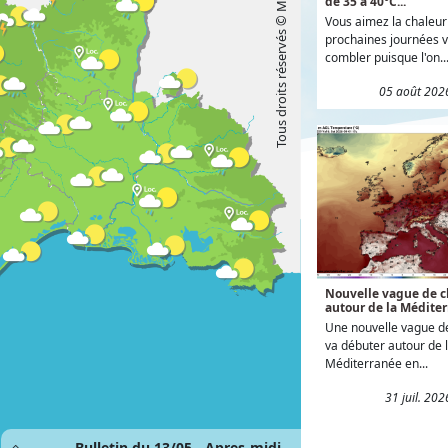
Tous droits réservés © Météo Languedoc
de 35 à 40°C...
Vous aimez la chaleur 
prochaines journées v
combler puisque l'on..
05 août 202
Nouvelle vague de c
autour de la Méditer
Une nouvelle vague d
va débuter autour de 
Méditerranée en...
31 juil. 20
Bulletin du 13/05 - Apres-midi