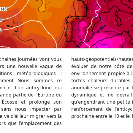
ochaines journées vont vous
sions ne va que très peu
ers une nouvelle vague de
e. On reste alors dans un
tions météorologiques :
ite du beau temps avec de
e moment Nous sommes ce
t le week-end, une petite
ence d'un anticyclone qui
ue. Elle est moribonde, peu
rande partie de l'Europe du
eindre notre région bien
l'Écosse et prolonge son
 surtout sur les reliefs. Un
e, sans nous impacter par
rrait s'opérer la semaine
 va d'ailleur migrer vers la
prochaine entre le 10 et le 
lors que l'emplacement des