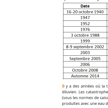
Il y a des années où la température de la mer a été chaude, sans qu'il ne se produise le moindre épisode
diluvien. Les catastrop
(sous les normes de saiso
produites avec une eau 