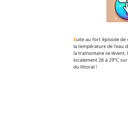
Suite au fort épisode de canicule qu'ont connu les régions Méditerranéennes entre la fin juin et début juillet,
la température de l'eau de
la tramontane se lèvent, 
localement 28 à 29°C sur
du littoral !