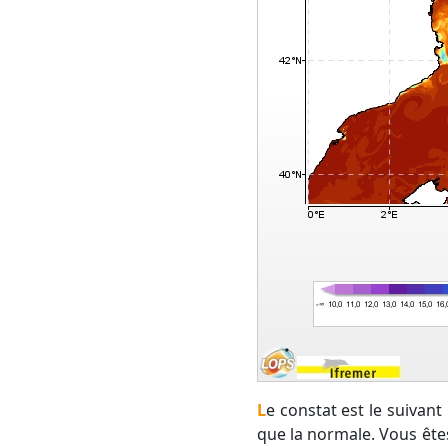
Le constat est le suivant : ce 12 juillet 2019, l'eau de mer à l'échelle du bassin Méditerranéen est plus chaude
que la normale. Vous êt