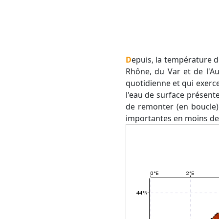
Depuis, la température de l'eau de mer s'est légèrement abaissée, notamment sur le littoral des Bouches-du-
Rhône, du Var et de l'A
quotidienne et qui exerc
l'eau de surface présente
de remonter (en boucle)
importantes en moins de