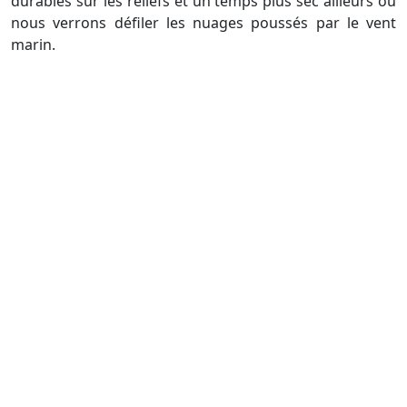
durables sur les reliefs et un temps plus sec ailleurs où
nous verrons défiler les nuages poussés par le vent
marin.