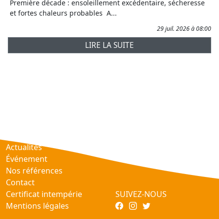
Première décade : ensoleillement excédentaire, sécheresse
et fortes chaleurs probables A...
29 juil. 2026 à 08:00
LIRE LA SUITE
Prévisions
AtmObs
Actualités
Événement
Nos références
Contact
Certificat intempérie
SUIVEZ-NOUS
Mentions légales