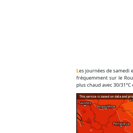
Les journées de samedi et de dimanche devraient dès lors être les plus chaudes. Nous devrions avoir 26/28°C
fréquemment sur le Rouss
plus chaud avec 30/31°C 