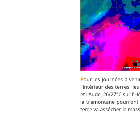
Pour les journées à venir, difficile d'espérer mieux de 18°C en bord de mer en mi-journée. Par contre, dans
l'intérieur des terres, 
et l'Aude, 26/27°C sur l'H
la tramontane pourront f
terre va assécher la masse