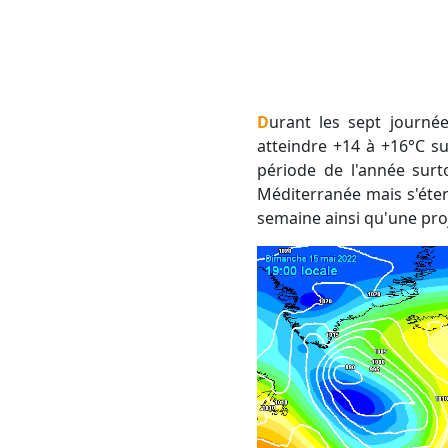
Durant les sept journées à venir, les températures au niveau 850 hPa (environ 1500 m d'altitude) vont
atteindre +14 à +16°C s
période de l'année surt
Méditerranée mais s'éten
semaine ainsi qu'une pro