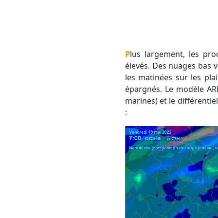
Plus largement, les prochaines journées seront globalement ensoleillées, avec parfois quelques nuages
élevés. Des nuages bas v
les matinées sur les plai
épargnés. Le modèle ARP
marines) et le différenti
: