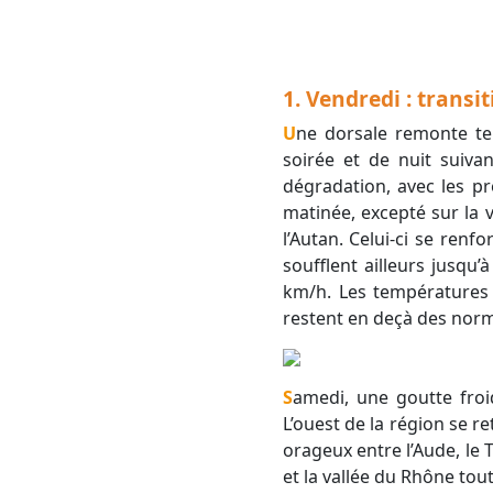
1. Vendredi :
transi
Une dorsale remonte temporairement par le sud, apportant un temps largement ensoleillé. En cours de
soirée et de nuit suiva
dégradation, avec les p
matinée, excepté sur la v
l’Autan. Celui-ci se renf
soufflent ailleurs jusqu
km/h. Les températures 
restent en deçà des norm
Samedi, une goutte froide s’enfonce sur le golfe de Gascogne, instaurant une atmosphère plus instable.
L’ouest de la région se r
orageux entre l’Aude, le 
et la vallée du Rhône tout