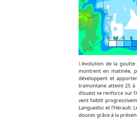
L’évolution de la goutte froide demeure incertaine, mais l’ambiance reste peu dynamique. Des nuages se
montrent en matinée, pu
développent et apportent
tramontane atteint 25 à 3
d’ouest se renforce sur 
vent faiblit progressive
Languedoc et l’Hérault. L
douces grâce à la prése