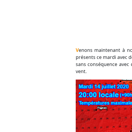
Venons maintenant à notre 14 juillet. Celui-ci n'échappera pas à la "règle" ! Mistral et tramontane seront
présents ce mardi avec de
sans conséquence avec d
vent.