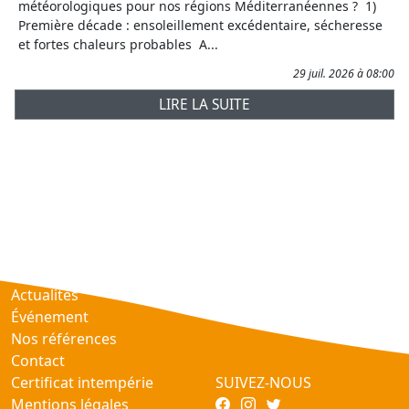
météorologiques pour nos régions Méditerranéennes ? 1)
Première décade : ensoleillement excédentaire, sécheresse
et fortes chaleurs probables A...
29 juil. 2026 à 08:00
LIRE LA SUITE
Prévisions
AtmObs
Actualités
Événement
Nos références
Contact
Certificat intempérie
SUIVEZ-NOUS
Mentions légales