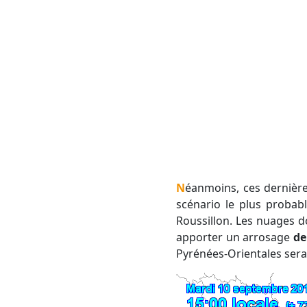
Néanmoins, ces dernières sont un peu plus optimistes qu'hier pour celles et ceux qui espèrent la pluie. Le
scénario le plus probab
Roussillon. Les nuages d
apporter un arrosage
de
Pyrénées-Orientales sera