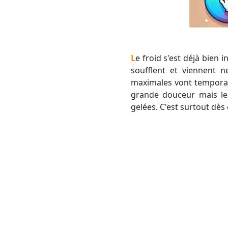
Le froid s'est déjà bien installé sur la France et notre région n'y échappe pas. De plus, mistral et tramontane
soufflent et viennent n
maximales vont temporai
grande douceur mais le 
gelées. C'est surtout dès