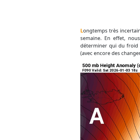
Longtemps très incertaine, la situation se cale progressivement sur les différents modèles pour cette fin de
semaine. En effet, nou
déterminer qui du froid 
(avec encore des change