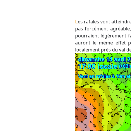
Les rafales vont atteindre ce samedi jusqu'à 60 km/h en vallée du Rhône et 70 km/h sur l'Aude. Si ce vent n'est
pas forcément agréable,
pourraient légèrement fa
auront le même effet p
localement près du val d