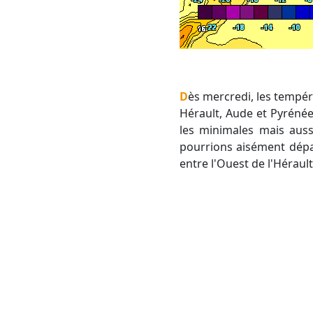
Dès mercredi, les températures devraient s'orienter à la hausse et pourraient dépasser les 15°C surtout entre
Hérault, Aude et Pyrénée
les minimales mais auss
pourrions aisément dépas
entre l'Ouest de l'Hérault