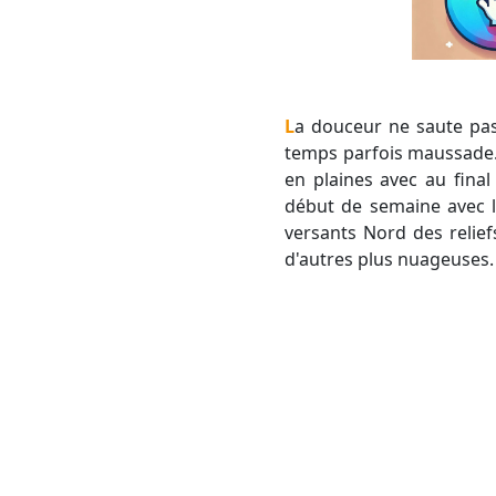
La douceur ne saute pas aux yeux pour l'instant. La faute a un flux d'Ouest très dynamique apportant un
temps parfois maussade. 
en plaines avec au fina
début de semaine avec l
versants Nord des relief
d'autres plus nuageuses.