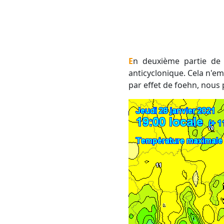
En deuxième partie de semaine, nous allons repasser en flux d'Ouest mais celui-ci pourrait être plus
anticyclonique. Cela n'em
par effet de foehn, nous