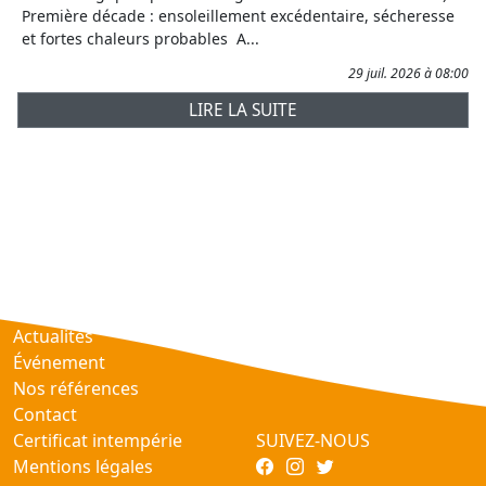
Première décade : ensoleillement excédentaire, sécheresse
et fortes chaleurs probables A...
29 juil. 2026 à 08:00
LIRE LA SUITE
Prévisions
AtmObs
Actualités
Événement
Nos références
Contact
Certificat intempérie
SUIVEZ-NOUS
Mentions légales