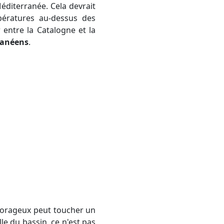
éditerranée. Cela devrait
ératures au-dessus des
r entre la Catalogne et la
ranéens
.
le du bassin, ce n'est pas