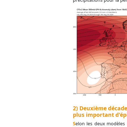
précipitations pour la p
2) Deuxième décade 
plus important d'ép
Selon les deux modèles saisonniers CFS et ECMWF, la poche dépressionnaire évoquée lors de la première