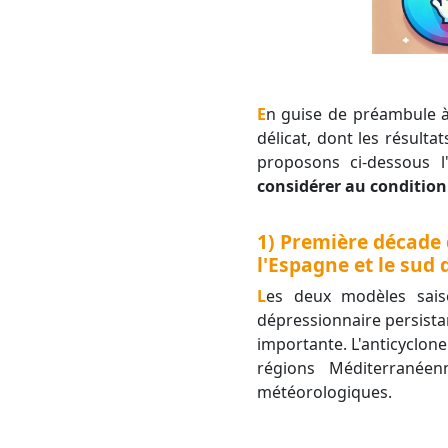
En guise de préambule à cet article, il est important d'évoquer que la prévision saisonnière est un exercice
délicat, dont les résult
proposons ci-dessous l
considérer au condition
1) Première décade
l'Espagne et le sud 
Les deux modèles sais
dépressionnaire persista
importante. L'anticyclone
régions Méditerranéen
météorologiques.