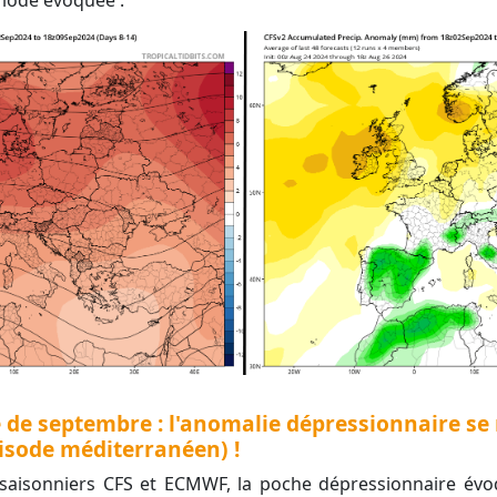
ériode évoquée :
de septembre : l'anomalie dépressionnaire se
isode méditerranéen) !