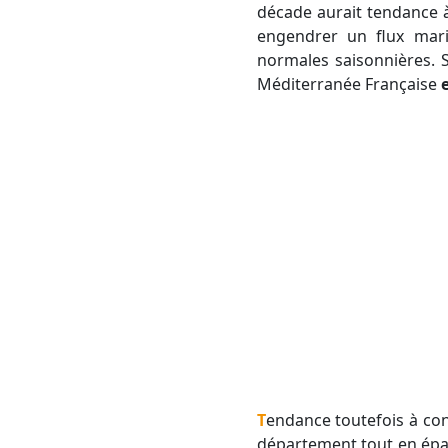
décade aurait tendance à
engendrer un flux mar
normales saisonnières. Si
Méditerranée Française
Tendance toutefois à considérer "dans les grandes lignes" : un gros épisode pluvio-orageux peut toucher un
département tout en éparg