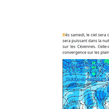
Dès samedi, le ciel sera couvert avec un vent marin orienté au Sud-Est qui se renforcera progressivement. Il
sera puissant dans la nui
sur les Cévennes. Celle
convergence sur les plain