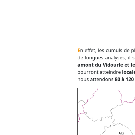
En effet, les cumuls de pluie pourraient devenir conséquents si un tel système venait à se développer. Après
de longues analyses, il 
amont du Vidourle et le
pourront atteindre
loca
nous attendons
80 à 12