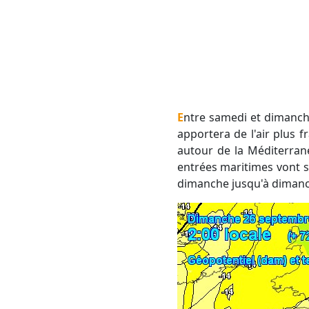
Entre samedi et dimanche, la goutte froide va se rapprocher faisant baisser la pression atmosphérique. Elle
apportera de l'air plus f
autour de la Méditerrané
entrées maritimes vont s
dimanche jusqu'à dimanch