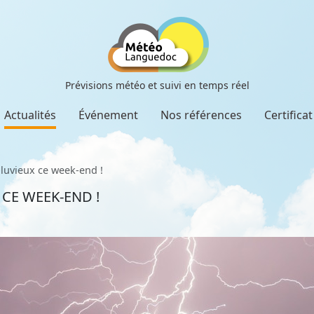
Prévisions météo et suivi en temps réel
Actualités
Événement
Nos références
Certifica
luvieux ce week-end !
CE WEEK-END !