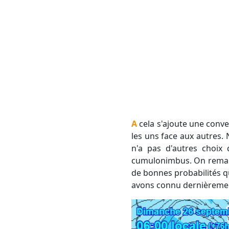
A cela s'ajoute une convergence de vents en basses couches. Cela signifie que plusieurs vents viennent buter
les uns face aux autres. N
n'a pas d'autres choix 
cumulonimbus. On remarqu
de bonnes probabilités q
avons connu dernièreme