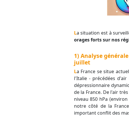
La situation est à surve
orages forts sur nos ré
1) Analyse générale 
juillet
La France se situe actuellement à mi-chemin entre les hautes pressions anticycloniques qui se retirent vers
l'Italie - précédées d'a
dépressionnaire dynamiq
de la France. De l'air tr
niveau 850 hPa (environ 
notre côté de la Franc
important conflit des ma