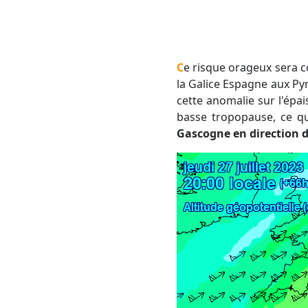
Ce risque orageux sera consécutif au passage d'une petite anomalie dépression moribonde, qui va glisser de
la Galice Espagne aux Py
cette anomalie sur l'épa
basse tropopause, ce q
Gascogne en direction d