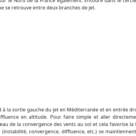
r le Nord de la France également. Entouré dans le cercle no
he se retrouve entre deux branches de jet.
iffluence en altitude. Pour faire simple et aller directeme
veau de la convergence des vents au sol et cela favorise la
instabilité, convergence, diffluence, etc.) se maintiennen