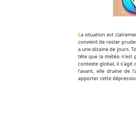
La situation est clairement à surveiller pour la nuit prochaine ainsi qu'en matinée de dimanche. Avant tout, il
convient de rester pruden
a une dizaine de jours. T
tête que la météo n'est p
contexte global, il s'ag
l'avant, elle draine de l
apporter cette dépressio