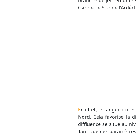
branche de jet remonte su
Gard et le Sud de l'Ardèc
En effet, le Languedoc est à la sortie gauche du jet en Méditerranée et en entrée droite du jet qui part vers le
Nord. Cela favorise la d
diffluence se situe au ni
Tant que ces paramètres (