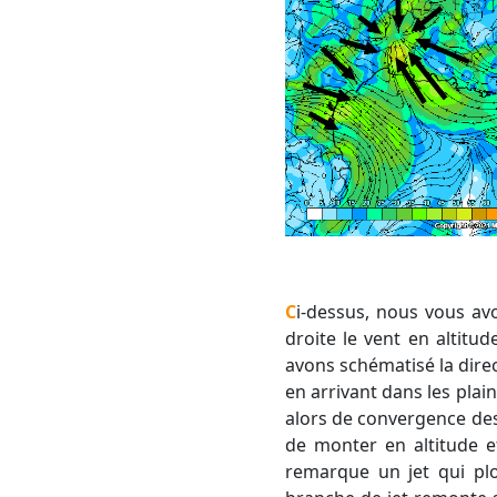
Ci-dessus, nous vous avons mis deux cartes de vent. Celle de gauche représente le vent au sol et celle de
droite le vent en altitu
avons schématisé la dire
en arrivant dans les plai
alors de convergence des
de monter en altitude e
remarque un jet qui pl