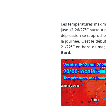
Les températures maximales vont gagner un petit degré par rapport à ce mercredi. Elles pourront atteindre
jusqu'à 26/27°C surtout d
dépression se rapproche du
la journée. C'est le dé
21/22°C en bord de mer, 
Gard
.