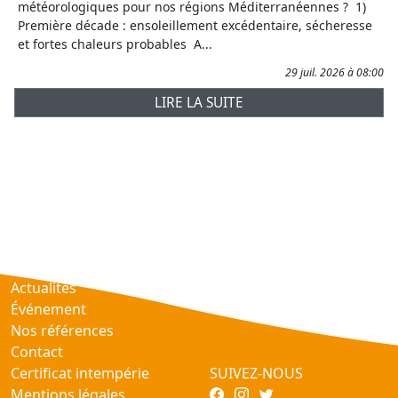
météorologiques pour nos régions Méditerranéennes ? 1)
Première décade : ensoleillement excédentaire, sécheresse
et fortes chaleurs probables A...
29 juil. 2026 à 08:00
LIRE LA SUITE
Prévisions
AtmObs
Actualités
Événement
Nos références
Contact
Certificat intempérie
SUIVEZ-NOUS
Mentions légales