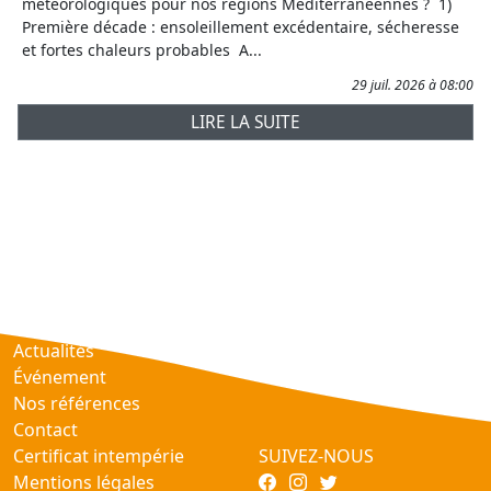
météorologiques pour nos régions Méditerranéennes ? 1)
Première décade : ensoleillement excédentaire, sécheresse
et fortes chaleurs probables A...
29 juil. 2026 à 08:00
LIRE LA SUITE
Prévisions
AtmObs
Actualités
Événement
Nos références
Contact
Certificat intempérie
SUIVEZ-NOUS
Mentions légales