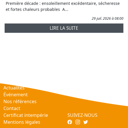
Première décade : ensoleillement excédentaire, sécheresse
et fortes chaleurs probables A...
29 juil. 2026 à 08:00
LIRE LA SUITE
Prévisions
AtmObs
Actualités
Événement
Nos références
Contact
Certificat intempérie
SUIVEZ-NOUS
Mentions légales