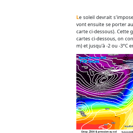
Le soleil devrait s'imposer entre vendredi et le week-end. Fort mistral près du Rhône vendredi. Nos regards
vont ensuite se porter au
carte ci-dessous). Cette g
cartes ci-dessous, on con
m) et jusqu'à -2 ou -3°C 