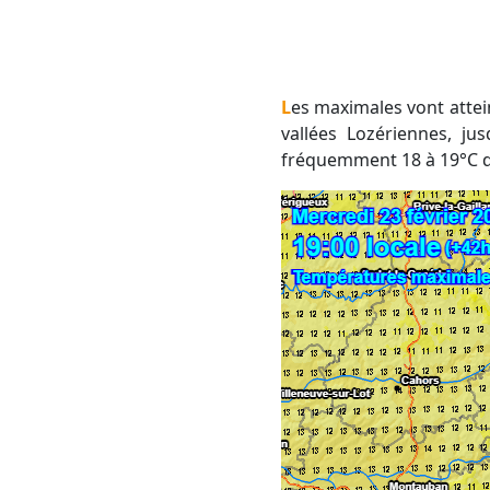
Les maximales vont atteindre 6 à 8°C sur les plateaux de l'Aubrac et de la Margeride, sinon 11 à 13°C dans les
vallées Lozériennes, ju
fréquemment 18 à 19°C dan