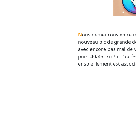
Nous demeurons en ce milieu de semaine sous l'influence des hautes pressions anticycloniques. A ce titre, un
nouveau pic de grande dou
avec encore pas mal de v
puis 40/45 km/h l'après
ensoleillement est associ