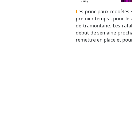
Les principaux modèles sont en accord sur cette coulée froide. Il n'y a rien d'exceptionnel en soit. Dans un
premier temps - pour le w
de tramontane. Les rafal
début de semaine prochai
remettre en place et pou