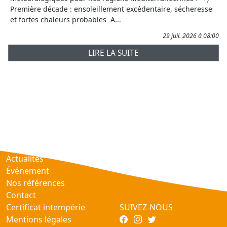
Première décade : ensoleillement excédentaire, sécheresse
et fortes chaleurs probables A...
29 juil. 2026 à 08:00
LIRE LA SUITE
Prévisions
AtmObs
Actualités
Événement
Nos références
Contact
Certificat intempérie
SUIVEZ-NOUS
Mentions légales