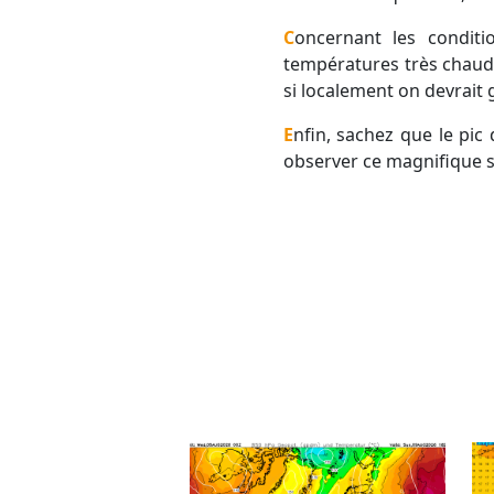
Concernant les conditions météo, elles devraient être très bonnes ce soir et samedi soir avec des
températures très chau
si localement on devrait g
Enfin, sachez que le pic d'étoiles filantes est attendu les 12 et 13 Août. Vous aurez d'autres occasions pour
observer ce magnifique 