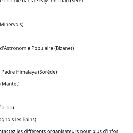
Astronomie dans le Pays de Thau (Sète)
e Minervois)
e d'Astronomie Populaire (Bizanet)
u Padre Himalaya (Sorède)
 (Mantet)
Vébron)
agnols les Bains)
ntactez les différents organisateurs pour plus d'infos.