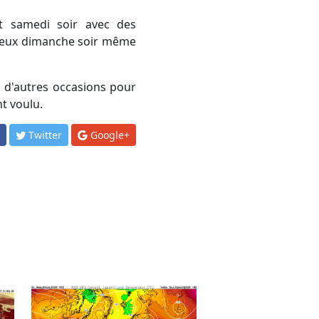
reux dimanche soir même
t voulu.
k
Twitter
Google+