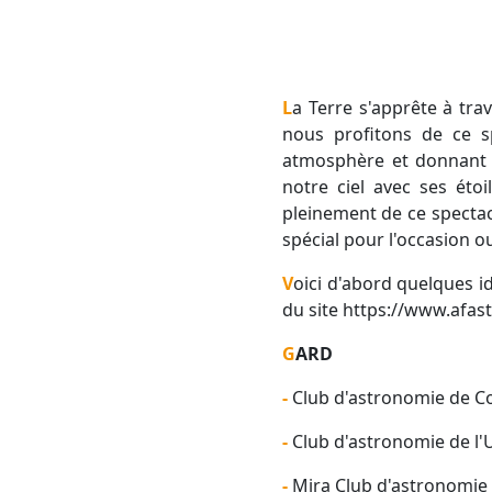
La Terre s'apprête à traverser un essaim de météores assez connu sous le nom de Perséides. Chaque été,
nous profitons de ce s
atmosphère et donnant ce
notre ciel avec ses étoi
pleinement de ce specta
spécial pour l'occasion o
Voici d'abord quelques idées d’éventements dans la région (liste non exhaustive) issus de la carte intéractive
du site https://www.afast
GARD
- Club d'astronomie de
- Club d'astronomie de l'
- Mira Club d'astronomie