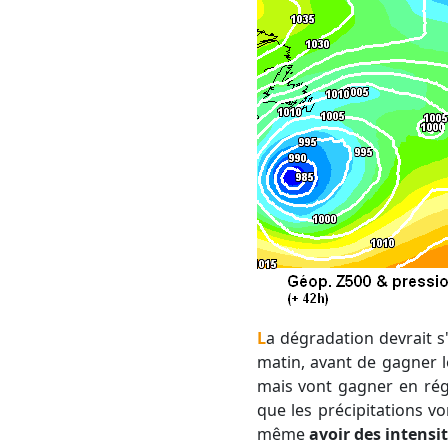
La dégradation devrait s'amorcer la nuit prochaine. De petites pluies vont s'installer sur l'Hérault vers 2h du
matin, avant de gagner le
mais vont gagner en régul
que les précipitations v
même
avoir des intensi