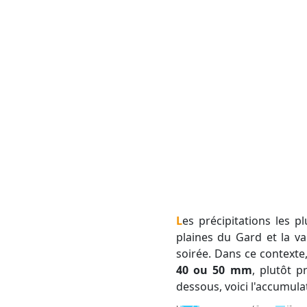
Les précipitations les plus intenses sont prévues entre les plaines de l'Est de l'Hérault, les Cévennes, les
plaines du Gard et la va
soirée. Dans ce context
40 ou 50 mm
, plutôt 
dessous, voici l'accumul