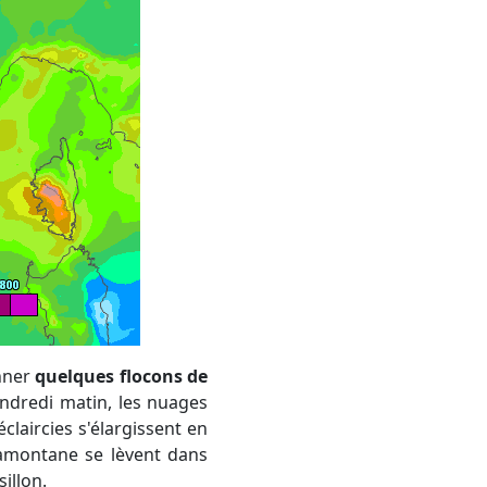
onner
quelques flocons de
endredi matin, les nuages
laircies s'élargissent en
tramontane se lèvent dans
illon.