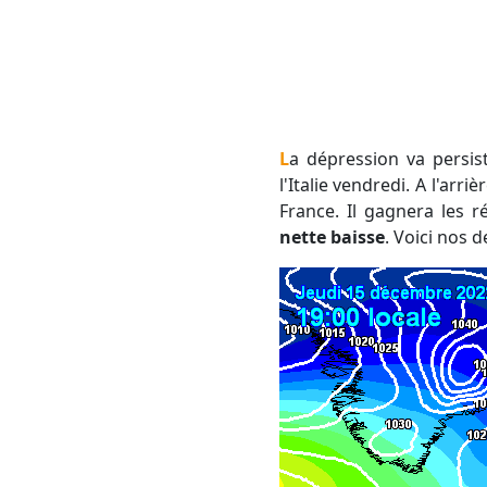
La dépression va persister toute la journée de jeudi en Méditerranée, avant de s'évacuer lentement vers
l'Italie vendredi. A l'arr
France. Il gagnera les
nette baisse
. Voici nos 