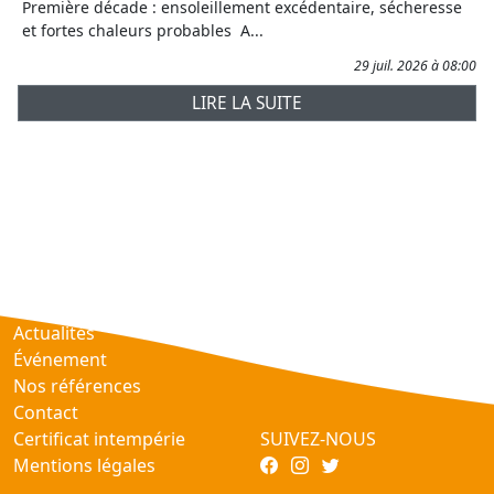
Première décade : ensoleillement excédentaire, sécheresse
et fortes chaleurs probables A...
29 juil. 2026 à 08:00
LIRE LA SUITE
Prévisions
AtmObs
Actualités
Événement
Nos références
Contact
Certificat intempérie
SUIVEZ-NOUS
Mentions légales