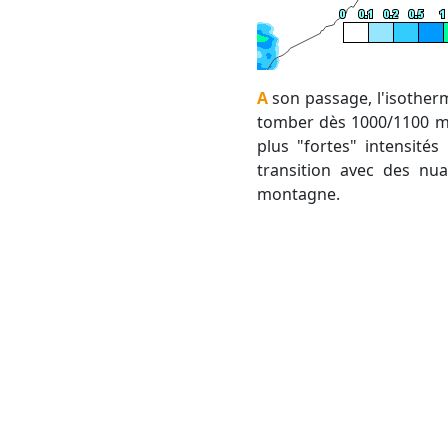
A son passage, l'isotherme 0°C va baisser vers 1200/1300 m en Lozère et Cévennes, permettant à la neige de
tomber dès 1000/1100 m e
plus "fortes" intensités
transition avec des nu
montagne.