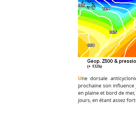
Une dorsale anticyclonique va se former entre les Açores et l'Ouest France, prolongeant la semaine
prochaine son influence 
en plaine et bord de mer,
jours, en étant assez for