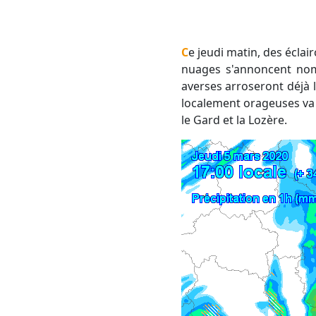
Ce jeudi matin, des éclaircies vont se maintenir entre les Pyrénées-Orientales et le sud de l'Aude, alors que les
nuages s'annoncent nomb
averses arroseront déjà la
localement orageuses va d
le Gard et la Lozère.