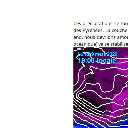
Ces précipitations se font sous forme de neige dès 800 à 1000 m, aussi bien sur le Massif-Central que près
des Pyrénées. La couche 
end, nous devrions amor
océanique) va se stabilise