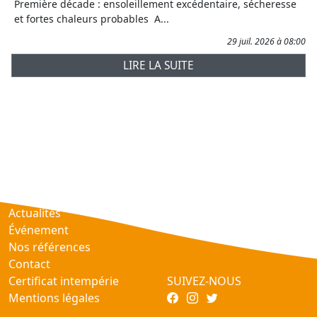
Première décade : ensoleillement excédentaire, sécheresse
et fortes chaleurs probables A...
29 juil. 2026 à 08:00
LIRE LA SUITE
Prévisions
AtmObs
Actualités
Événement
Nos références
Contact
Certificat intempérie
SUIVEZ-NOUS
Mentions légales