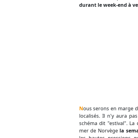
durant le week-end à ve
Nous serons en marge du dynamisme principal, ce qui veut dire que les orages qui vont se former vont être
localisés. Il n'y aura 
schéma dit "estival". La
mer de Norvège
la sem