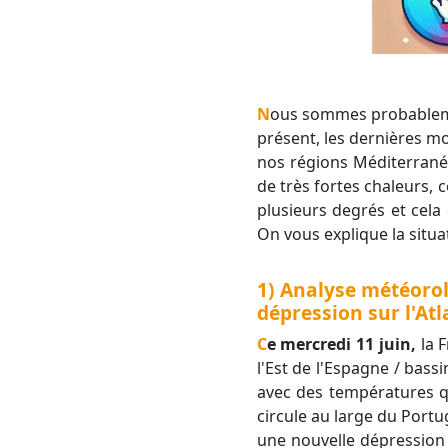
Nous sommes probablement au point de bascule pour l'été qui débute. S'il a fait modestement chaud jusqu'à
présent, les dernières mo
nos régions Méditerrané
de très fortes chaleurs,
plusieurs degrés et cela
On vous explique la situa
1) Analyse météorol
dépression sur l'At
Ce mercredi 11 juin,
la F
l'Est de l'Espagne / bass
avec des températures qu
circule au large du Portug
une nouvelle dépression a