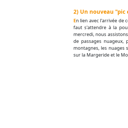
2) Un nouveau "pic 
En lien avec l'arrivée de cette deuxième goutte froide, plus dynamique que celle que l'on vient de connaître, il
faut s'attendre à la po
mercredi, nous assistons 
de passages nuageux, pl
montagnes, les nuages s
sur la Margeride et le Mo