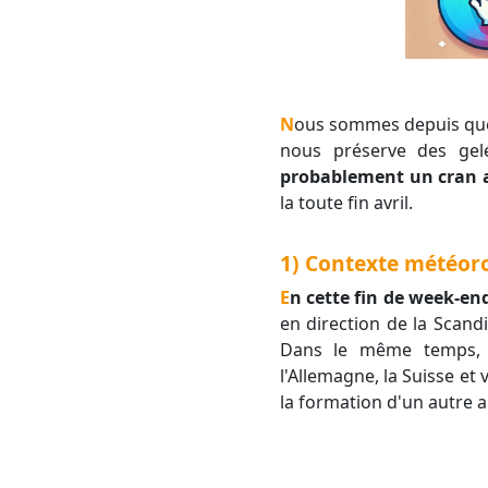
Nous sommes depuis quelques jours sous l'influence d'un flux de nord à nord-est modérément froid. Le vent
nous préserve des gelé
probablement un cran a
la toute fin avril.
1) Contexte météoro
En cette fin de week-en
en direction de la Scand
Dans le même temps, un
l'Allemagne, la Suisse et
la formation d'un autre an