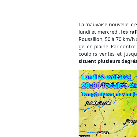
La mauvaise nouvelle, c'est que ce flux engendre la poursuite de l'épisode de mistral et de tramontane. Entre
lundi et mercredi,
les ra
Roussillon, 50 à 70 km/h s
gel en plaine. Par contre
couloirs ventés et jusq
situent plusieurs degré