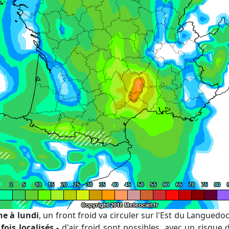
he à lundi
, un front froid va circuler sur l'Est du Languedoc
 fois localisés -
d'air froid sont possibles, avec un risque 