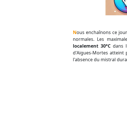
Nous enchaînons ce jour la onzième journée consécutive avec des températures situées très au dessus des
normales. Les maximale
localement 30°C
dans l'
d'Aigues-Mortes atteint p
l'absence du mistral dura