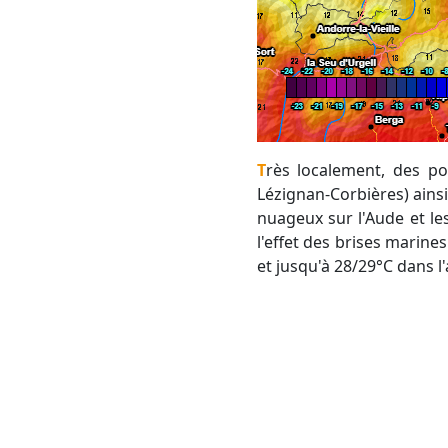
Très localement, des pointes à 29°C ou à 30°C sont à prévoir entre Narbonne et Carcassonne (près de
Lézignan-Corbières) ainsi
nuageux sur l'Aude et l
l'effet des brises marine
et jusqu'à 28/29°C dans l