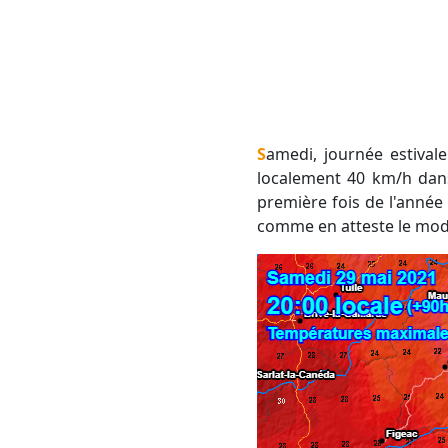
Samedi, journée estivale avec un vent de terre (mistral/tramontane) qui atteint 20 à 30 km/h en général,
localement 40 km/h dans
première fois de l'année 
comme en atteste le mod