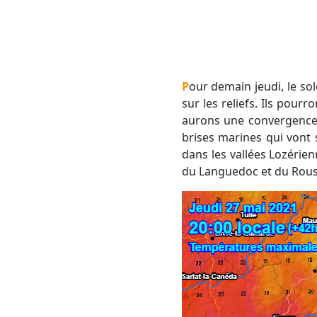
Pour demain jeudi, le soleil va largement dominer le matin. L'après-midi, de gros cumulus vont bourgeonner
sur les reliefs. Ils pou
aurons une convergence d
brises marines qui vont
dans les vallées Lozérie
du Languedoc et du Rous