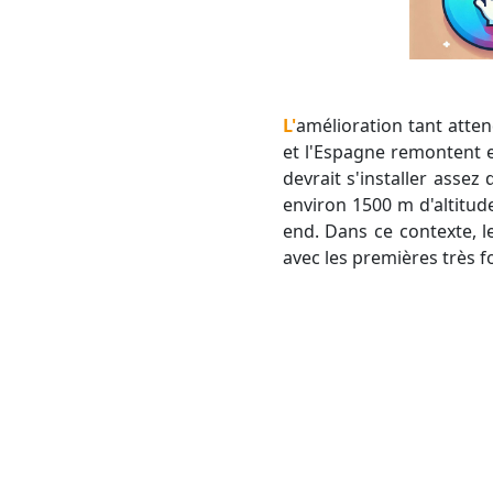
L'amélioration tant attendue est enfin là ! Les hautes pressions anticycloniques qui stationnent sur le Maroc
et l'Espagne remontent e
devrait s'installer asse
environ 1500 m d'altitud
end. Dans ce contexte, l
avec les premières très f