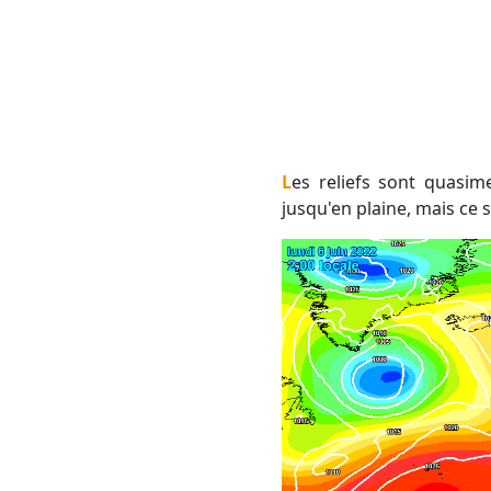
Les reliefs sont quasiment assurés de connaître des orages (parfois forts). On espère qu'ils débordent
jusqu'en plaine, mais ce 