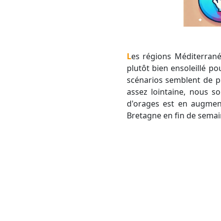
Les régions Méditerranéennes sont toujours sous l'influence des hautes pressions. Cela assure un temps
plutôt bien ensoleillé po
scénarios semblent de p
assez lointaine, nous s
d'orages est en augment
Bretagne en fin de sema