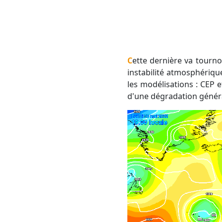
Cette dernière va tournoyer sur elle-même, précédée d'air chaud et donc favorisant l'apparition d'une forte
instabilité atmosphérique
les modélisations : CEP e
d'une dégradation général