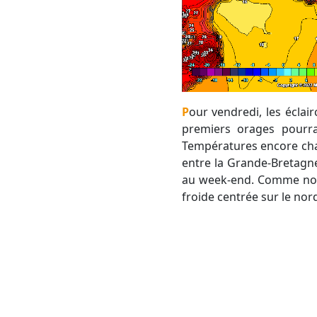
Pour vendredi, les éclaircies du matin laissent place à un temps plus lourd et plus instable l'après-midi. Les
premiers orages pourrai
Températures encore cha
entre la Grande-Bretagn
au week-end. Comme nous
froide centrée sur le nor