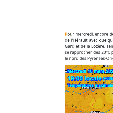
Pour mercredi, encore des nuages bas sur l'Ouest de la région sur les Pyrénées-Orientales, l'Aude et l'Ouest
de l'Hérault avec quelque
Gard et de la Lozère. Tem
se rapprocher des 20°C p
le nord des Pyrénées-Ori