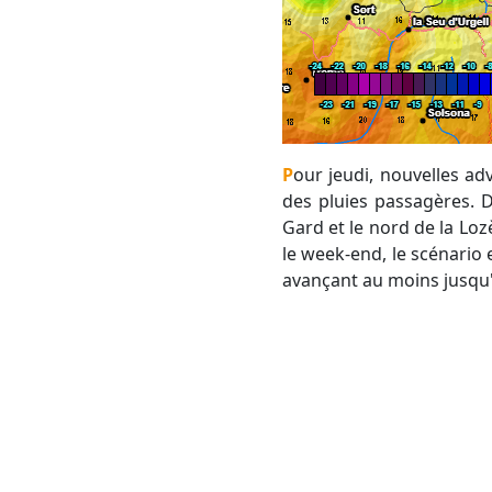
Pour jeudi, nouvelles advections humides sur le Roussillon où les nuages se multiplient avec probablement
des pluies passagères. D
Gard et le nord de la Loz
le week-end, le scénario e
avançant au moins jusqu'à