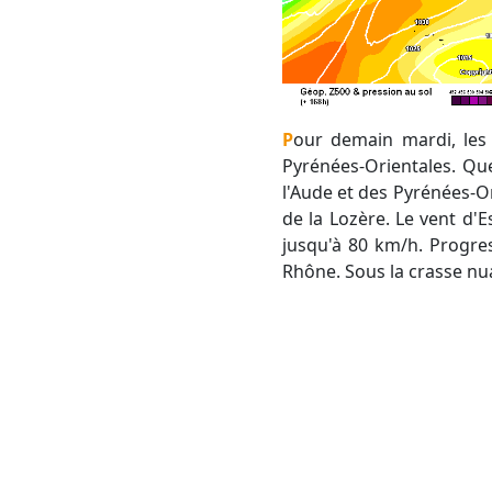
Pour demain mardi, les nuages vont reste très nombreux entre l'Ouest du Gard, l'Hérault, l'Aude et les
Pyrénées-Orientales. Que
l'Aude et des Pyrénées-Or
de la Lozère. Le vent d'E
jusqu'à 80 km/h. Progres
Rhône. Sous la crasse nua