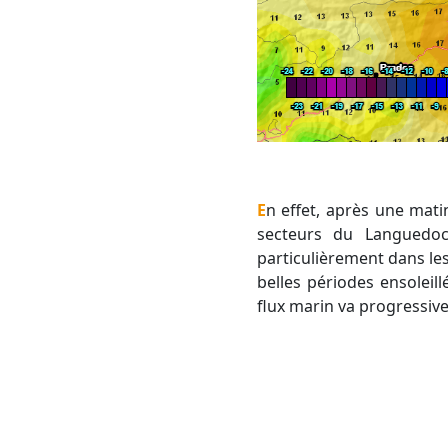
En effet, après une matinée déjà douce, le thermomètre pourrait grimper jusqu'à 17 ou 18°C sur de vastes
secteurs du Languedoc
particulièrement dans les
belles périodes ensoleil
flux marin va progressiv