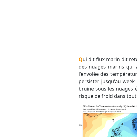
Qui dit flux marin dit retour de nos chères entrées maritimes. Le ciel s'annonce plus nuageux mercredi avec
des nuages marins qui a
l'envolée des températu
persister jusqu'au week-
bruine sous les nuages é
risque de froid dans tout