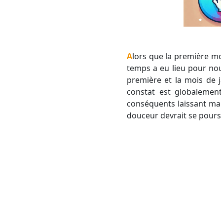
Alors que la première moitié de janvier partait avec des bases solidement hivernales, un net changement de
temps a eu lieu pour nou
première et la mois de 
constat est globalemen
conséquents laissant mai
douceur devrait se pours