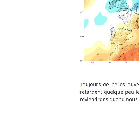
Toujours de belles ouvertures à moyen/long terme pour le mois de février. Les dernières actualisations
retardent quelque peu le
reviendrons quand nous au