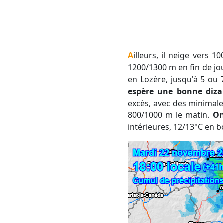
Ailleurs, il neige vers 1000 m environ mais les quantités sont plus faibles. La limite remonte au-dessus de
1200/1300 m en fin de jo
en Lozère, jusqu'à 5 ou
espère une bonne diza
excès, avec des minimales
800/1000 m le matin.
On
intérieures, 12/13°C e