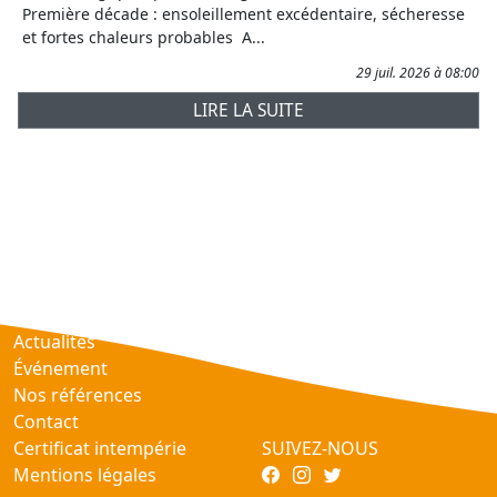
Première décade : ensoleillement excédentaire, sécheresse
et fortes chaleurs probables A...
29 juil. 2026 à 08:00
LIRE LA SUITE
Prévisions
AtmObs
Actualités
Événement
Nos références
Contact
Certificat intempérie
SUIVEZ-NOUS
Mentions légales